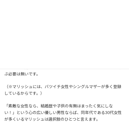
「いろんな恋と婚活を応援するマッチングサービスです」がコン
セプトのマリッシュ。
この言葉にはおそらく「恋活・30代婚・年の差婚」などの意味合
いも含まれていると思いますが、
マリッシュは「再婚向け・シン
ママ婚・シンパパ婚」
に力を入れていると言えます。
あなたがもしもバツイチや子供がいるなどのちょっとワケアリ男
性ならば、マリッシュとの相性が良いでしょう。
一方で、未婚30代独身男性であるなら、わざわざマリッシュを選
ぶ必要は無いです。
（※マリッシュには、バツイチ女性やシングルマザーが多く登録
しているからです。）
「素敵な女性なら、結婚歴や子供の有無はまったく気にしな
い！」という心の広い優しい男性ならば、同年代である30代女性
が多くいるマリッシュは選択肢のひとつと言えます。