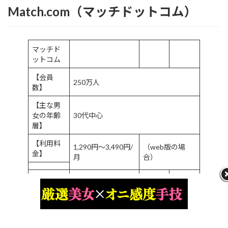
Match.com（マッチドットコム）
マッチド
ットコム
【会員
250万人
数】
【主な男
女の年齢
30代中心
層】
【利用料
1,290円～3,490円/
（web版の場
金】
月
合）
【目的】
婚活向け
【出会い
★★★☆☆
やすさ】
【運営会
Match.com,L.L.C.（USA）（マーケテ