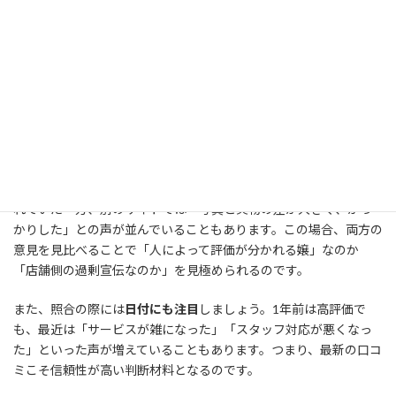
浦安の高級デリで失敗しないためには、
口コミを必ず複数サイト
で照合すること
が重要です。ひとつの口コミサイトや掲示板だけに
頼ってしまうと、情報が偏ったり、店舗側が意図的に操作してい
る“自作自演の評価”に惑わされるリスクがあります。実際に「某サ
イトでは高評価だったのに、別の掲示板を見たら真逆の評価が多
かった」というケースも珍しくありません。
例えば、ある店舗の口コミで「写真通りで可愛かった」と絶賛さ
れていた一方、別のサイトでは「写真と実物の差が大きく、がっ
かりした」との声が並んでいることもあります。この場合、両方の
意見を見比べることで「人によって評価が分かれる嬢」なのか
「店舗側の過剰宣伝なのか」を見極められるのです。
また、照合の際には
日付にも注目
しましょう。1年前は高評価で
も、最近は「サービスが雑になった」「スタッフ対応が悪くなっ
た」といった声が増えていることもあります。つまり、最新の口コ
ミこそ信頼性が高い判断材料となるのです。