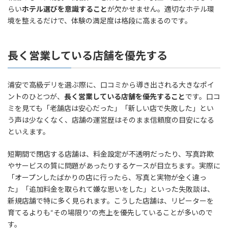
らい
ホテル選びを意識すること
が欠かせません。適切なホテル環
境を整えるだけで、体験の満足度は格段に高まるのです。
長く営業している店舗を優先する
浦安で高級デリを選ぶ際に、口コミから導き出される大きなポイ
ントのひとつが、
長く営業している店舗を優先すること
です。口コ
ミを見ても「老舗店は安心だった」「新しい店で失敗した」とい
う声は少なくなく、店舗の運営歴はそのまま信頼度の目安になる
といえます。
短期間で閉店する店舗は、料金設定が不透明だったり、写真詐欺
やサービスの質に問題があったりするケースが目立ちます。実際に
「オープンしたばかりの店に行ったら、写真と実物が全く違っ
た」「追加料金を取られて嫌な思いをした」といった失敗談は、
新規店舗で特に多く見られます。こうした店舗は、リピーターを
育てるよりも“その場限り”の売上を優先していることが多いので
す。