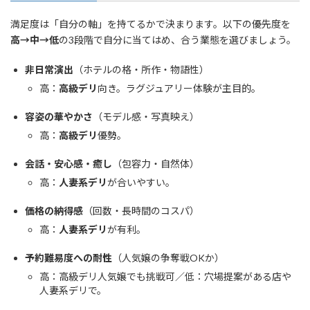
満足度は「自分の軸」を持てるかで決まります。以下の優先度を
高→中→低
の3段階で自分に当てはめ、合う業態を選びましょう。
非日常演出
（ホテルの格・所作・物語性）
高：
高級デリ
向き。ラグジュアリー体験が主目的。
容姿の華やかさ
（モデル感・写真映え）
高：
高級デリ
優勢。
会話・安心感・癒し
（包容力・自然体）
高：
人妻系デリ
が合いやすい。
価格の納得感
（回数・長時間のコスパ）
高：
人妻系デリ
が有利。
予約難易度への耐性
（人気嬢の争奪戦OKか）
高：高級デリ人気嬢でも挑戦可／低：穴場提案がある店や
人妻系デリで。