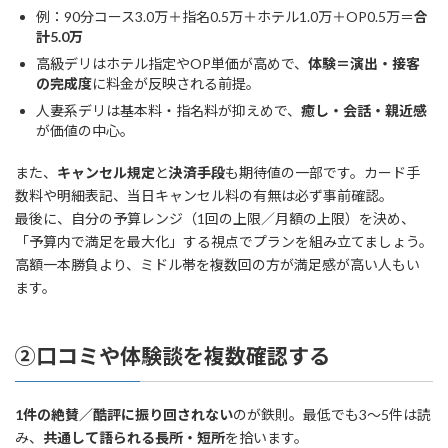
例：90分コース3.0万＋指名0.5万＋ホテル1.0万＋OP0.5万＝
合
計5.0万
高級デリはホテル指定やOP単価が高めで、
体験＝演出・接客
の完成度
に料金が反映される前提。
人妻系デリは基本料・指名料が抑えめで、
癒し・会話・親近感
が価値の中心。
また、
キャンセル規定
と
決済手段
も期待値の一部です。カード手
数料や明細表記、当日キャンセル料の有無は必ず事前確認。
最後に、自分の予算レンジ（1回の上限／月額の上限）を決め、
「予算内で満足を最大化」する視点でプランを組み立てましょう。
高額一本勝負より、ミドル帯を複数回の方が満足感が高い人もい
ます。
②口コミや体験談を複数確認する
1件の絶賛／酷評に振り回されない
のが鉄則。最低でも3～5件は読
み、
共通して語られる長所・短所
を拾います。