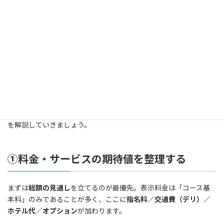
あります。
そこで大切なのは、
自分に合った業態を見極めるための基準を持
つこと
です。事前に料金やサービスの期待値を整理し、口コミや
体験談を複数確認することで、ギャンブル的な選び方を避けられ
ます。さらに初心者におすすめなのは、「何を重視したいのか」
を明確にしたうえで選択すること。非日常的な贅沢を望むのか、
それとも大人の女性の包容力に癒されたいのか──目的を意識す
れば、自分に合った選び方が見えてきます。
ここからは、初心者が失敗せずに楽しむための具体的なポイント
を解説していきましょう。
①料金・サービスの期待値を整理する
まずは
総額の見通し
を立てるのが最優先。表示料金は「コース基
本料」のみであることが多く、ここに
指名料／交通費（デリ）／
ホテル代／オプション
が加わります。