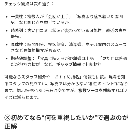
チェック観点は次の通り：
一貫性
：複数人が「会話が上手」「写真より落ち着いた雰囲
気」など同じ点を挙げているか。
時系列
：古い口コミは状況が変わっている可能性。
直近の声
を
優先。
具体性
：時間配分、接客態度、清潔感、ホテル案内のスムーズ
さなど
具体的描写
があるか。
期待値調整
：「写真は映えるが距離感は上品」「見た目は普通
だが包容力抜群」など、
ギャップ情報
は判断材料。
可能なら
スタッフ紹介
や「おすすめ指名」情報も併読。現場を知
るスタッフの見立ては、写真では分からない“相性のヒント”になり
ます。掲示板やSNSは玉石混交ですが、
複数ソースを横断
すればノ
イズは減らせます。
③初めてなら“何を重視したいか”で選ぶのが
正解